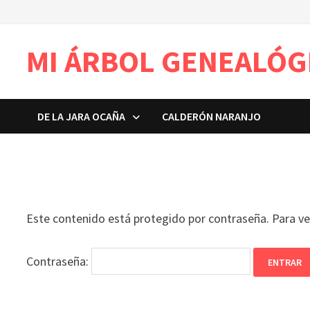
Saltar
al
contenido
MI ÁRBOL GENEALÓG
DE LA JARA OCAÑA
CALDERÓN NARANJO
Protegido: LP – SANCHEZ FRANCO 4G
Este contenido está protegido por contraseña. Para ve
Contraseña: